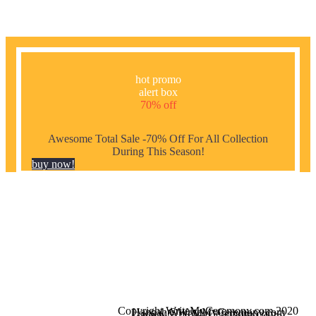
hot promo
alert box
70% off
Awesome Total Sale -70% Off For All Collection
During This Season!
buy now!
Copyright WriteMyCeremony.com 2020
Hannah@WriteMyCeremony.com
www.WriteMyCeremony.com