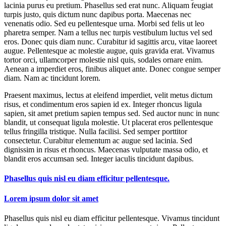
lacinia purus eu pretium. Phasellus sed erat nunc. Aliquam feugiat
turpis justo, quis dictum nunc dapibus porta. Maecenas nec
venenatis odio. Sed eu pellentesque urna. Morbi sed felis ut leo
pharetra semper. Nam a tellus nec turpis vestibulum luctus vel sed
eros. Donec quis diam nunc. Curabitur id sagittis arcu, vitae laoreet
augue. Pellentesque ac molestie augue, quis gravida erat. Vivamus
tortor orci, ullamcorper molestie nisl quis, sodales ornare enim.
Aenean a imperdiet eros, finibus aliquet ante. Donec congue semper
diam. Nam ac tincidunt lorem.
Praesent maximus, lectus at eleifend imperdiet, velit metus dictum
risus, et condimentum eros sapien id ex. Integer rhoncus ligula
sapien, sit amet pretium sapien tempus sed. Sed auctor nunc in nunc
blandit, ut consequat ligula molestie. Ut placerat eros pellentesque
tellus fringilla tristique. Nulla facilisi. Sed semper porttitor
consectetur. Curabitur elementum ac augue sed lacinia. Sed
dignissim in risus et rhoncus. Maecenas vulputate massa odio, et
blandit eros accumsan sed. Integer iaculis tincidunt dapibus.
Phasellus quis nisl eu diam efficitur pellentesque.
Lorem ipsum dolor sit amet
Phasellus quis nisl eu diam efficitur pellentesque. Vivamus tincidunt