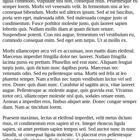
ligula commodo, vulputate nisi non, consequat risus. Pellentesque eu
semper lorem. Morbi vel venenatis velit. In fermentum nisi at leo
consequat bibendum. Morbi sed ultrices ipsum. Sed at mi faucibus,
porta sem eget, malesuada nibh. Sed malesuada congue justo ut
condimentum. Fusce porttitor molestie justo, quis laoreet sapien
lobortis quis. Nullam mollis diam at quam dictum ornare.
Suspendisse potenti. Cras nisi augue, fermentum vel vestibulum eu,
commodo consequat enim. Sed eget sem turpis. Ut at mollis ex.
Morbi ullamcorper arcu vel ex accumsan, non mattis diam eleifend.
Maecenas imperdiet fringilla dolor nec laoreet. Nullam fringilla
lacinia purus eu pretium. Phasellus sed erat nunc. Aliquam feugiat
turpis justo, quis dictum nunc dapibus porta. Maecenas nec
venenatis odio. Sed eu pellentesque urna. Morbi sed felis ut leo
pharetra semper. Nam a tellus nec turpis vestibulum luctus vel sed
eros. Donec quis diam nunc. Curabitur id sagittis arcu, vitae laoreet
augue. Pellentesque ac molestie augue, quis gravida erat. Vivamus
tortor orci, ullamcorper molestie nisl quis, sodales ornare enim.
Aenean a imperdiet eros, finibus aliquet ante. Donec congue semper
diam. Nam ac tincidunt lorem.
Praesent maximus, lectus at eleifend imperdiet, velit metus dictum
risus, et condimentum eros sapien id ex. Integer rhoncus ligula
sapien, sit amet pretium sapien tempus sed. Sed auctor nunc in nunc
blandit, ut consequat ligula molestie. Ut placerat eros pellentesque