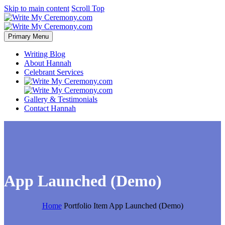
Skip to main content
Scroll Top
Primary Menu
Writing Blog
About Hannah
Celebrant Services
Gallery & Testimonials
Contact Hannah
App Launched (Demo)
Home
Portfolio Item
App Launched (Demo)